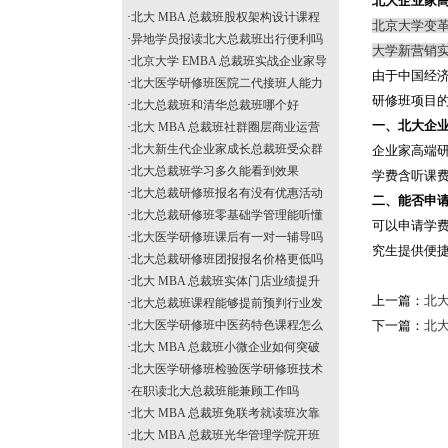
北大企业家
·
北大 MBA 总裁班股权架构设计课程
北京大学变
·
异地学员报读北大总裁班出行便利吗
大学新营销
·
北京大学 EMBA 总裁班实战企业家导
由于中国经
·
北大医学研修班医院二代接班人能力
研修班项目
·
北大总裁班和清华总裁班哪个好
一、北大企
·
北大 MBA 总裁班社群圈层商业运营
·
北大新生代企业家成长总裁班受众群
企业家高端研
·
北大总裁班学习多久能看到效果
学费含听课
·
北大总裁研修班报名有没有优惠活动
二、能否申请
·
北大总裁研修班零基础学管理能听懂
可以申请学
·
北大医学研修班课后有一对一辅导吗
究生提供便
·
北大总裁研修班团报报名价格更低吗
·
北大 MBA 总裁班实体门店业绩提升
上一篇：
北
·
北大总裁班课程能够提前预判行业发
·
北大医学研修班中医药特色课程怎么
下一篇：
北
·
北大 MBA 总裁班小微企业如何突破
·
北大医学研修班检验医学研修班技术
·
在职读北大总裁班能兼顾工作吗
·
北大 MBA 总裁班免联考就读班次靠
·
北大 MBA 总裁班光华管理学院开班