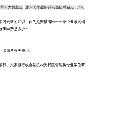
领军人才总裁班
|
北京大学战略经营高级总裁班
|
北京
学习更新的知识，作为是安徽省唯一一家企业家高端
修班学费是多少?
、出国考察等费用。
银行、六家银行或金融机构为我院管理类专业学位研